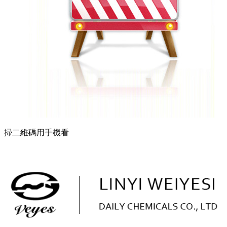
掃二維碼用手機看