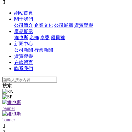

網站首頁
關于我們
公司簡介
企業文化
公司展廳
資質榮譽
產品展示
維也斯
名娜
卓香
優貝雅
新聞中心
公司新聞
行業新聞
資質榮譽
在線留言
聯系我們
搜索
banner
banner
